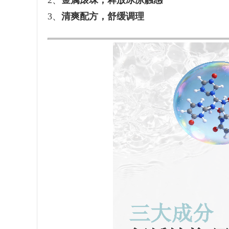
2、
金属滚珠，释放冰凉触感
3、
清爽配方，舒缓调理