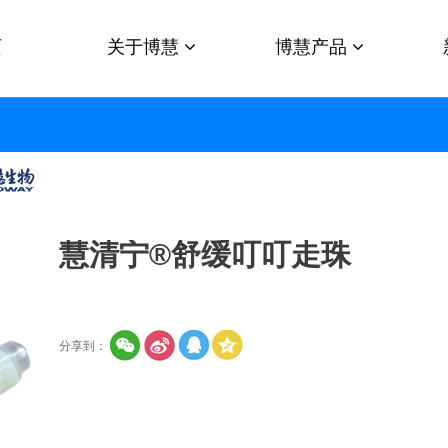
页
关于博慧
博慧产品
慧清宁®舒缓叮叮走珠
分享到：