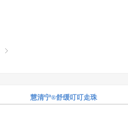
慧清宁®舒缓叮叮走珠