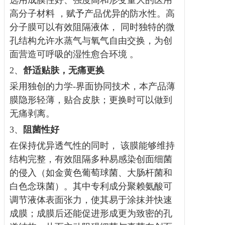
选用成膜性好、强度高和形变量大的医用
高分子材料 ，赋予产品优异的防水性。高
分子膜可以有效阻隔液体， 同时独特的微
孔结构允许水蒸气与氧气自由交换，为创
面营造可呼吸的湿性愈合环境 。
2、
舒适
贴肤，无痛更换
采用独创的力学-界面协同技术，本产品薄
膜隐形轻薄，贴合皮肤；更换时可以做到
无痛剥离。
3、
阻菌性好
在保持优异透气性的同时， 该膜能够维持
结构完整，有效阻隔多种易感染创面细菌
的侵入（如金黄色葡萄球菌、大肠杆菌和
白色念珠菌）。其中专利成分聚赖氨酸可
调节液体表面张力，使其易于涂抹并快速
成膜；成膜后还能促进形成更为致密的孔