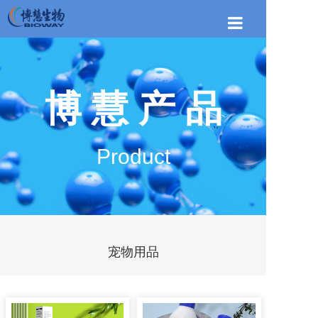
首页
关于博慧
博 慧 产 品
博慧产品
新闻资讯
Product
联系我们
宠物用品