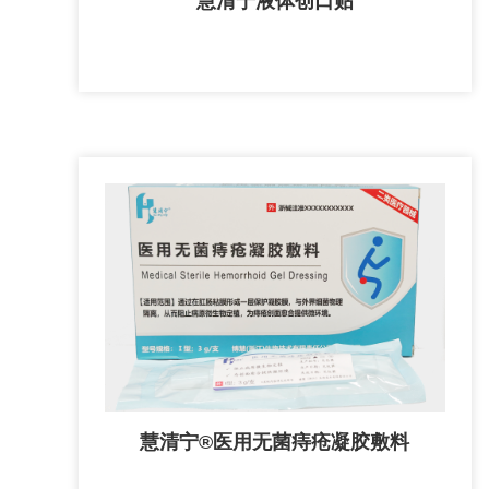
慧清宁液体创口贴
慧清宁®医用无菌痔疮凝胶敷料