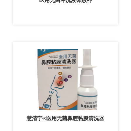
医用无菌冲洗液体敷料
慧清宁®医用无菌鼻腔黏膜清洗器