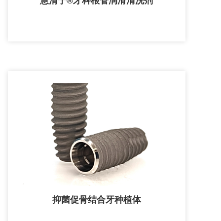
慧清宁®牙科根管润滑清洗剂
抑菌促骨结合牙种植体