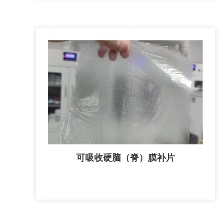
可吸收硬脑（脊）膜补片